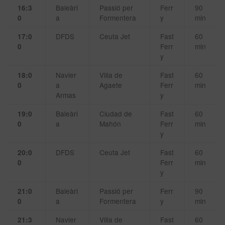
Baleàri
Passió per
Ferr
90
16:3
a
Formentera
y
min
0
DFDS
Ceuta Jet
Fast
60
17:0
Ferr
min
0
y
Navier
Villa de
Fast
60
18:0
a
Agaete
Ferr
min
0
Armas
y
Baleàri
Ciudad de
Fast
60
19:0
a
Mahón
Ferr
min
0
y
DFDS
Ceuta Jet
Fast
60
20:0
Ferr
min
0
y
Baleàri
Passió per
Ferr
90
21:0
a
Formentera
y
min
0
Navier
Villa de
Fast
60
21:3