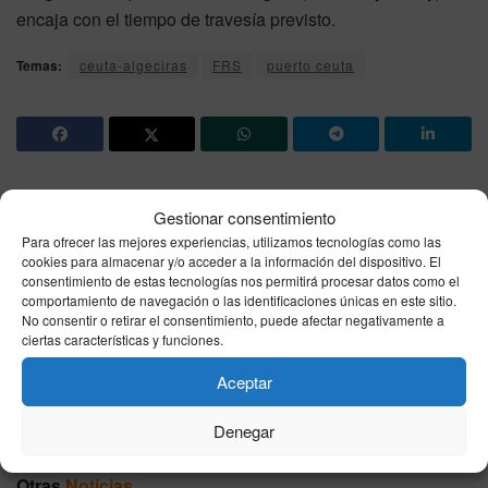
encaja con el tiempo de travesía previsto.
Temas:
ceuta-algeciras
FRS
puerto ceuta
Gestionar consentimiento
Noticia anterior
Para ofrecer las mejores experiencias, utilizamos tecnologías como las
Tiempo en Ceuta el lunes 8 de junio: la AEMET avisa
cookies para almacenar y/o acceder a la información del dispositivo. El
intervalos nubosos con lluvia escasa y UV alto
consentimiento de estas tecnologías nos permitirá procesar datos como el
comportamiento de navegación o las identificaciones únicas en este sitio.
No consentir o retirar el consentimiento, puede afectar negativamente a
Siguiente noticia
ciertas características y funciones.
Resultado Bonoloto hoy, lunes 8 de junio de 2026:
Aceptar
combinación ganadora oficial
Denegar
Otras
Noticias