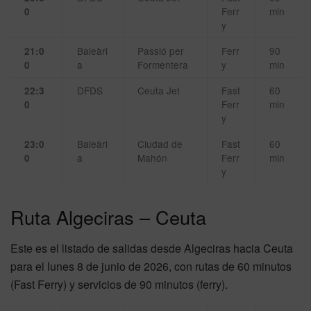
Ferr
min
0
y
Baleàri
Passió per
Ferr
90
21:0
a
Formentera
y
min
0
DFDS
Ceuta Jet
Fast
60
22:3
Ferr
min
0
y
Baleàri
Ciudad de
Fast
60
23:0
a
Mahón
Ferr
min
0
y
Ruta Algeciras – Ceuta
Este es el listado de salidas desde Algeciras hacia Ceuta
para el lunes 8 de junio de 2026, con rutas de 60 minutos
(Fast Ferry) y servicios de 90 minutos (ferry).