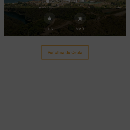
87%
3.6mh
LUN
MAR
Ver clima de Ceuta