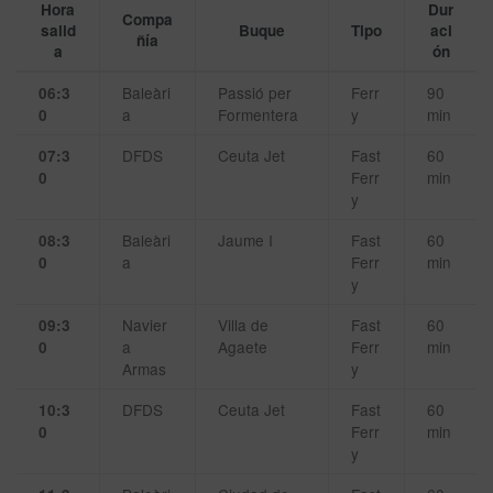
Hora
Dur
Compa
salid
Buque
Tipo
aci
ñía
a
ón
Baleàri
Passió per
Ferr
90
06:3
a
Formentera
y
min
0
DFDS
Ceuta Jet
Fast
60
07:3
Ferr
min
0
y
Baleàri
Jaume I
Fast
60
08:3
a
Ferr
min
0
y
Navier
Villa de
Fast
60
09:3
a
Agaete
Ferr
min
0
Armas
y
DFDS
Ceuta Jet
Fast
60
10:3
Ferr
min
0
y