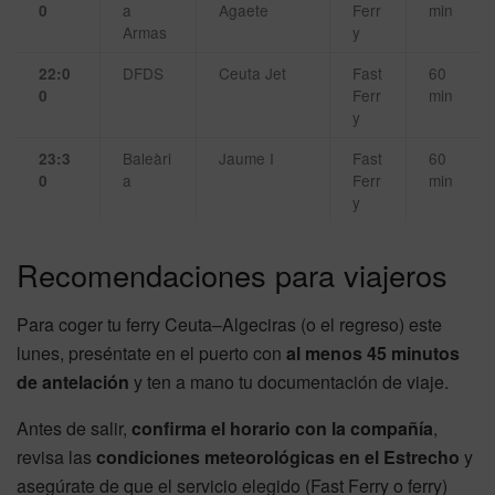
a
Agaete
Ferr
min
0
Armas
y
DFDS
Ceuta Jet
Fast
60
22:0
Ferr
min
0
y
Baleàri
Jaume I
Fast
60
23:3
a
Ferr
min
0
y
Recomendaciones para viajeros
Para coger tu ferry Ceuta–Algeciras (o el regreso) este
lunes, preséntate en el puerto con
al menos 45 minutos
de antelación
y ten a mano tu documentación de viaje.
Antes de salir,
confirma el horario con la compañía
,
revisa las
condiciones meteorológicas en el Estrecho
y
asegúrate de que el servicio elegido (Fast Ferry o ferry)