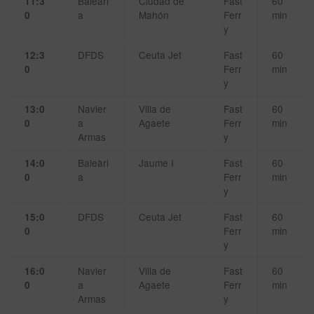
Baleàri
Ciudad de
Fast
60
11:3
a
Mahón
Ferr
min
0
y
DFDS
Ceuta Jet
Fast
60
12:3
Ferr
min
0
y
Navier
Villa de
Fast
60
13:0
a
Agaete
Ferr
min
0
Armas
y
Baleàri
Jaume I
Fast
60
14:0
a
Ferr
min
0
y
DFDS
Ceuta Jet
Fast
60
15:0
Ferr
min
0
y
Navier
Villa de
Fast
60
16:0
a
Agaete
Ferr
min
0
Armas
y