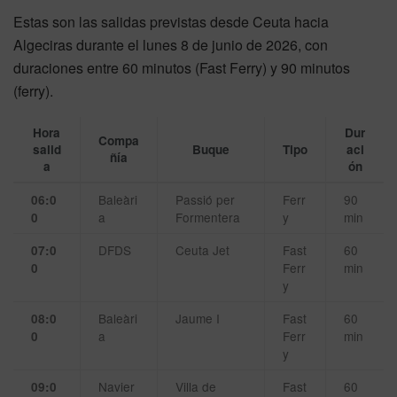
Estas son las salidas previstas desde Ceuta hacia
Algeciras durante el lunes 8 de junio de 2026, con
duraciones entre 60 minutos (Fast Ferry) y 90 minutos
(ferry).
Hora
Dur
Compa
salid
Buque
Tipo
aci
ñía
a
ón
Baleàri
Passió per
Ferr
90
06:0
a
Formentera
y
min
0
DFDS
Ceuta Jet
Fast
60
07:0
Ferr
min
0
y
Baleàri
Jaume I
Fast
60
08:0
a
Ferr
min
0
y
Navier
Villa de
Fast
60
09:0