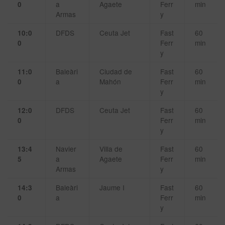
a
Agaete
Ferr
min
0
Armas
y
DFDS
Ceuta Jet
Fast
60
10:0
Ferr
min
0
y
Baleàri
Ciudad de
Fast
60
11:0
a
Mahón
Ferr
min
0
y
DFDS
Ceuta Jet
Fast
60
12:0
Ferr
min
0
y
Navier
Villa de
Fast
60
13:4
a
Agaete
Ferr
min
5
Armas
y
Baleàri
Jaume I
Fast
60
14:3
a
Ferr
min
0
y