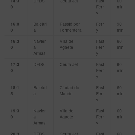
DFDS
Ceuta Jet
Fast
60
14:3
Ferr
min
0
y
Baleàri
Passió per
Ferr
90
16:0
a
Formentera
y
min
0
Navier
Villa de
Fast
60
16:3
a
Agaete
Ferr
min
0
Armas
y
DFDS
Ceuta Jet
Fast
60
17:3
Ferr
min
0
y
Baleàri
Ciudad de
Fast
60
18:1
a
Mahón
Ferr
min
5
y
Navier
Villa de
Fast
60
19:3
a
Agaete
Ferr
min
0
Armas
y
DFDS
Ceuta Jet
Fast
60
20:3