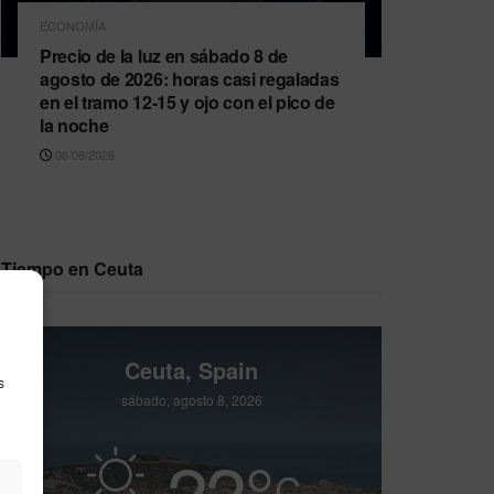
ECONOMÍA
Precio de la luz en sábado 8 de
agosto de 2026: horas casi regaladas
en el tramo 12-15 y ojo con el pico de
la noche
08/08/2026
Tiempo en Ceuta
Ceuta, Spain
s
sábado, agosto 8, 2026
22
°
C