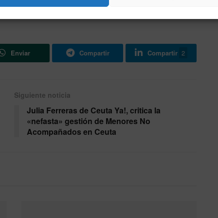
Enviar
Compartir
Compartir
2
Siguiente noticia
Julia Ferreras de Ceuta Ya!, critica la
«nefasta» gestión de Menores No
Acompañados en Ceuta