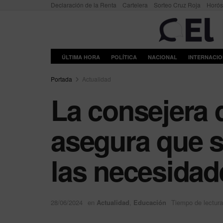
Declaración de la Renta
Cartelera
Sorteo Cruz Roja
Horó
ÚLTIMA HORA
POLÍTICA
NACIONAL
INTERNACI
Portada
Actualidad
La consejera 
asegura que s
las necesidad
28/06/2024
en
Actualidad
,
Educación
Tiempo de lectura