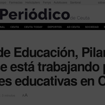
scopo
Farmacias
Helicóptero
Ferrys
Autobuses
Santoral
sábad
ONAL
CEUTA
CEUTA TODAY
DEPORTES
AD CEUTA
SOCIEDAD
de Educación, Pila
e está trabajando 
es educativas en 
A
: 3 minutos
A