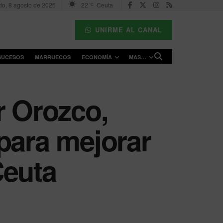
o, 8 agosto de 2026
22
Ceuta
°C
UNIRME AL CANAL
SUCESOS
MARRUECOS
ECONOMÍA
MAS…
r Orozco,
para mejorar
Ceuta