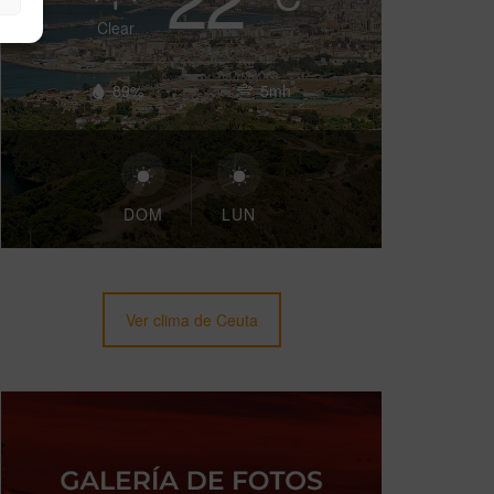
Clear
89%
5mh
DOM
LUN
Ver clima de Ceuta