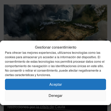
El tiempo en España hoy domingo 9 de agosto de 2026:
Gestionar consentimiento
calor en el interior y cielos variados
Para ofrecer las mejores experiencias, utilizamos tecnologías como las
09/08/2026
cookies para almacenar y/o acceder a la información del dispositivo. El
consentimiento de estas tecnologías nos permitirá procesar datos como el
comportamiento de navegación o las identificaciones únicas en este sitio.
No consentir o retirar el consentimiento, puede afectar negativamente a
ciertas características y funciones.
Aceptar
Denegar
España impone controles fronterizos a los viajeros de
Italia ante la negativa de Roma de levantar sus
restricciones por la crisis de Ceuta