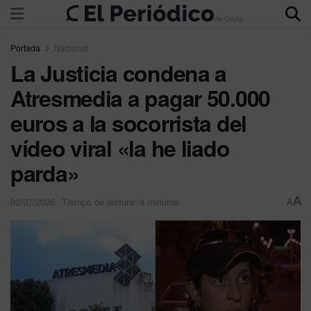
Portada
Nacional
La Justicia condena a
Atresmedia a pagar 50.000
euros a la socorrista del
vídeo viral «la he liado
parda»
A
02/07/2026
Tiempo de lectura: 4 minutos
A