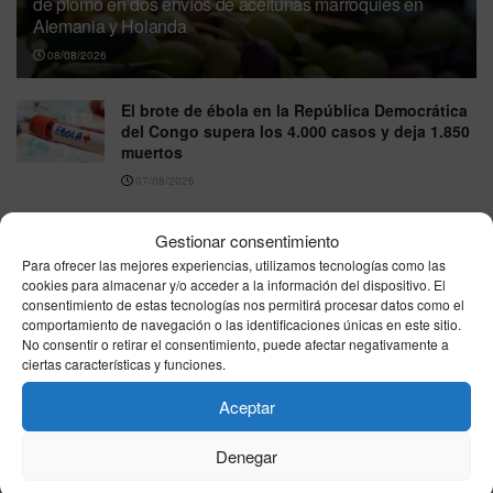
de plomo en dos envíos de aceitunas marroquíes en
Alemania y Holanda
08/08/2026
El brote de ébola en la República Democrática
del Congo supera los 4.000 casos y deja 1.850
muertos
07/08/2026
Sanidad confirma un caso de hantavirus
Gestionar consentimiento
Andes en un turista que se encuentra aislado
en Galicia
Para ofrecer las mejores experiencias, utilizamos tecnologías como las
cookies para almacenar y/o acceder a la información del dispositivo. El
07/08/2026
consentimiento de estas tecnologías nos permitirá procesar datos como el
comportamiento de navegación o las identificaciones únicas en este sitio.
Una terapia contra el colesterol reduce
No consentir o retirar el consentimiento, puede afectar negativamente a
contaminantes PFAS y apunta a un posible
ciertas características y funciones.
efecto sobre los microplásticos
Aceptar
06/08/2026
Alerta alimentaria por salmonela en
Denegar
langostinos congelados de Ocean Sea: