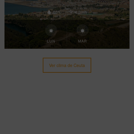
86%
4.3mh
LUN
MAR
Ver clima de Ceuta