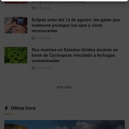
comprueba el lote afectado
05/08/2026
Eclipse solar del 12 de agosto: las gafas que
realmente protegen los ojos y cómo
reconocerlas
04/08/2026
Dos muertos en Estados Unidos durante un
brote de Cyclospora vinculado a lechugas
contaminadas
04/08/2026
VER MÁS
Última hora