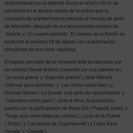
originalmente por la editorial Suma en el año 2019, se
convertirá en la tercera novela de la autora que la
compañía de entretenimiento traslada al formato de serie
de televisión, después de los lanzamientos previos de
‘Valeria’ y ‘Un cuento perfecto’. El estreno de la ficción se
producirá el próximo 28 de agosto con la publicación
simultánea de sus cinco capítulos.
El reparto principal de la miniserie está encabezado por
los actores Daniel Ibáñez (conocido por sus papeles en
‘La novia gitana’ y ‘Segundo premio’), Itziar Manero
(‘Manual para señoritas’ y ‘Las chicas están bien’) y
Ricardo Gómez (‘La Suerte: una serie de casualidades’ y
‘Cuéntame cómo pasó’). Junto a ellos, la producción
cuenta con la participación de Brays Efe (‘Paquita Salas’ y
‘Tengo que morir todas las noches’), Lucía de la Fuente
(‘Tóxico’ y ‘Las brujas de Zugarramurdi’) y Clara Sans
(‘Innato’ y ‘Celeste’).