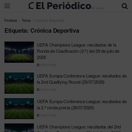
Portada
Tema
Crónica Deportiva
Etiqueta:
Crónica Deportiva
UEFA Champions League: resultados de la
Ronda de Clasificación (2.ª) del 29 de julio de
2026
29/07/2026
UEFA Europa Conference League: resultados de
la 2nd Qualifying Round (29/07/2026)
29/07/2026
UEFA Europa Conference League: resultados de
la 2.ª ronda previa (28/07/2026)
28/07/2026
UEFA Champions League: resultados del 2nd