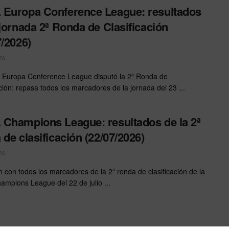
Europa Conference League: resultados
 jornada 2ª Ronda de Clasificación
7/2026)
26
Europa Conference League disputó la 2ª Ronda de
ación: repasa todos los marcadores de la jornada del 23 ...
Champions League: resultados de la 2ª
 de clasificación (22/07/2026)
26
con todos los marcadores de la 2ª ronda de clasificación de la
mpions League del 22 de julio ...