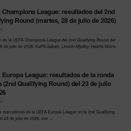
Champions League: resultados del 2nd
fying Round (martes, 28 de julio de 2026)
26
 de la UEFA Champions League del 2nd Qualifying Round del
8 de julio de 2026: KuPS-Sabah, Lincoln-Mjallby, Hearts-Sturm
Europa League: resultados de la ronda
a (2nd Qualifying Round) del 23 de julio
26
26
s marcadores de la UEFA Europa League en la 2nd Qualifying
l 23 de julio de 2026, con ...