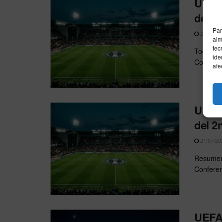
UEFA 
de la
Par
22/07/20
alm
tec
Todas la
ide
Conferen
afe
UEFA 
del 2
21/07/20
Resumen 
Conferen
UEFA 