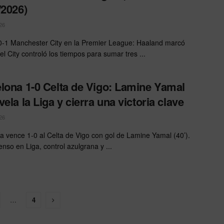
/2026)
26
0-1 Manchester City en la Premier League: Haaland marcó
el City controló los tiempos para sumar tres ...
lona 1-0 Celta de Vigo: Lamine Yamal
vela la Liga y cierra una victoria clave
26
a vence 1-0 al Celta de Vigo con gol de Lamine Yamal (40’).
enso en Liga, control azulgrana y ...
…
4