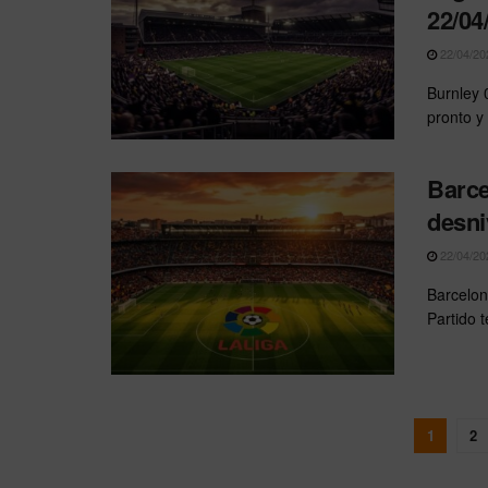
22/04
22/04/20
Burnley 
pronto y 
Barce
desni
22/04/20
Barcelon
Partido t
1
2