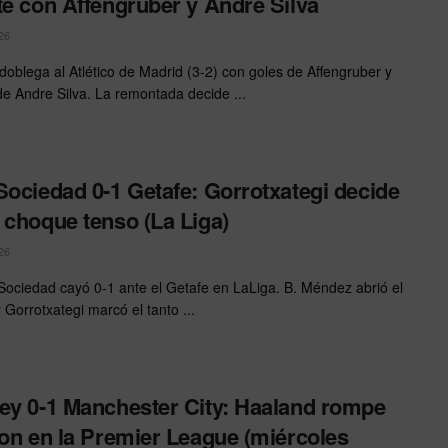
te con Affengruber y Andre Silva
26
 doblega al Atlético de Madrid (3-2) con goles de Affengruber y
de Andre Silva. La remontada decide ...
Sociedad 0-1 Getafe: Gorrotxategi decide
 choque tenso (La Liga)
26
Sociedad cayó 0-1 ante el Getafe en LaLiga. B. Méndez abrió el
 Gorrotxategi marcó el tanto ...
ey 0-1 Manchester City: Haaland rompe
ion en la Premier League (miércoles