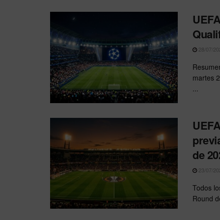
UEFA 
Quali
28/07/20
Resumen
martes 2
...
UEFA 
previ
de 20
23/07/20
Todos lo
Round de