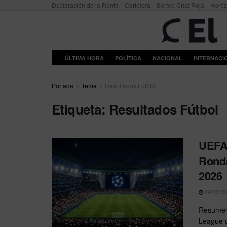
Declaración de la Renta
Cartelera
Sorteo Cruz Roja
Horó
ÚLTIMA HORA
POLÍTICA
NACIONAL
INTERNACI
Portada
Tema
Resultados Fútbol
Etiqueta:
Resultados Fútbol
UEFA 
Ronda
2026
29/07/20
Resumen 
League de