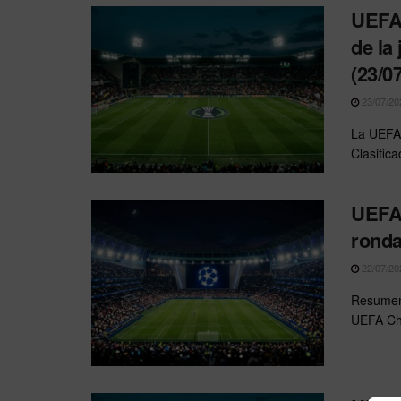
UEFA 
de la
(23/0
23/07/20
La UEFA 
Clasific
UEFA 
ronda
22/07/20
Resumen 
UEFA Cha