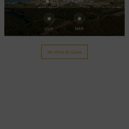
87%
6.8mh
LUN
MAR
Ver clima de Ceuta