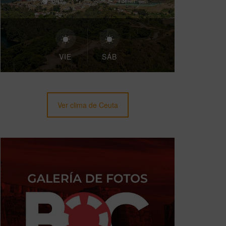
64%
13mh
VIE
SÁB
Ver clima de Ceuta