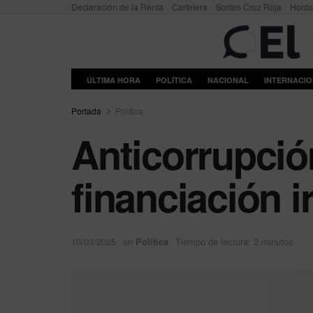
Declaración de la Renta
Cartelera
Sorteo Cruz Roja
Horó
ÚLTIMA HORA
POLÍTICA
NACIONAL
INTERNACI
Portada
Política
Anticorrupció
financiación i
10/03/2025
en
Política
Tiempo de lectura: 2 minutos