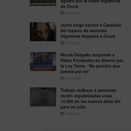
agosto por la crisis migratoria
de Ceuta
06/08/2026
Junts exige excluir a Cataluña
del reparto de menores
migrantes llegados a Ceuta
05/08/2026
Nicole Delgado responde a
Pablo Fernández en directo por
la Ley Trans: “No permito que
piense por mí”
05/08/2026
Trabajo atribuye a personas
recién regularizadas unas
15.000 de las nuevas altas del
paro en julio
05/08/2026