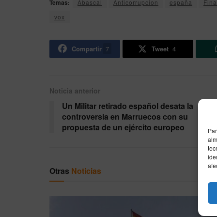
Temas:
Abascal
Anticorrupcion
españa
Fina
vox
Compartir
7
Tweet
4
Noticia anterior
Un Militar retirado español desata la
controversia en Marruecos con su
propuesta de un ejército europeo
Par
alm
tec
ide
afe
Otras
Noticias