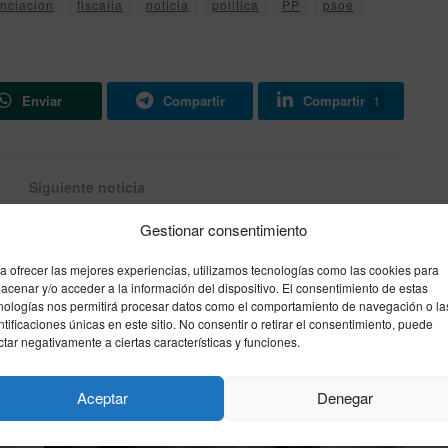
nciacion
fiscalia
noticia
politica
PP
psoe
Enviar
Compartir
Compartir
1
Siguiente noticia
El pacto PSOE-Junts reaviva el debate
Gestionar consentimiento
migratorio en un contexto de auge del
racismo en Europa
a ofrecer las mejores experiencias, utilizamos tecnologías como las cookies para
acenar y/o acceder a la información del dispositivo. El consentimiento de estas
nologías nos permitirá procesar datos como el comportamiento de navegación o la
ntificaciones únicas en este sitio. No consentir o retirar el consentimiento, puede
ctar negativamente a ciertas características y funciones.
Aceptar
Denegar