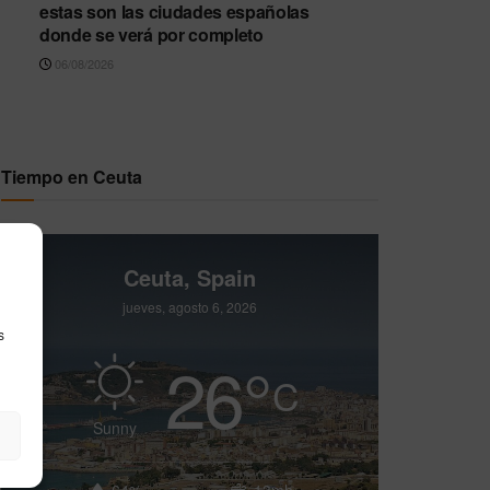
estas son las ciudades españolas
donde se verá por completo
06/08/2026
Tiempo en Ceuta
Ceuta, Spain
jueves, agosto 6, 2026
s
26
°
C
Sunny