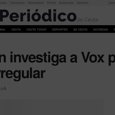
scopo
Farmacias
Helicóptero
Ferrys
Autobuses
Santoral
juev
ONAL
CEUTA
CEUTA TODAY
DEPORTES
AD CEUTA
SOCIEDAD
n investiga a Vox 
rregular
A
A