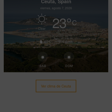
Ceuta, Spain
viernes, agosto 7, 2026
23
°
C
Clear
65%
7.6mh
SÁB
DOM
Ver clima de Ceuta