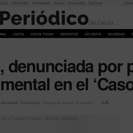
scopo
Farmacias
Helicóptero
Ferrys
Autobuses
Santoral
viern
ONAL
CEUTA
CEUTA TODAY
DEPORTES
AD CEUTA
SOCIEDAD
, denunciada por 
mental en el ‘Cas
A
,
Sociedad
,
Tribunales
Tiempo de lectura: 3 minutos
A