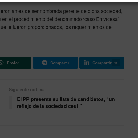
ieron antes de ser nombrada gerente de dicha sociedad,
ni en el procedimiento del denominado ‘caso Emvicesa’
que le fueron proporcionados, los requerimientos de
Enviar
Compartir
Compartir
13
Siguiente noticia
El PP presenta su lista de candidatos, “un
reflejo de la sociedad ceutí”