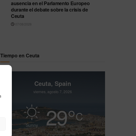
ausencia en el Parlamento Europeo
durante el debate sobre la crisis de
Ceuta
07/08/2026
Tiempo en Ceuta
Ceuta, Spain
viernes, agosto 7, 2026
s
29
°
C
Sunny