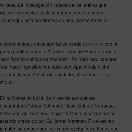
Emvicesa. La investigación trataba de vislumbrar que
ndas de protección oficial centrada en el entonces
a causa que está pendientes de enjuiciamiento en la
sten documentos y datos aportados desde
Emvicesa
con la
resa pública, número 3 en las listas del Partido Popular
ación Román califica de “mendaz”. Por otro lado, también
mán hace imposible cualquier participación de dicha
de adjudicación” y añade que la identificación de la
tible”.
En la Comisión Local de Vivienda también se
encontraban Rabea Mohamed, José Antonio Carracao,
Mohamed Alí, Antonio J. López y María José Cariñanos,
estando presidido por Guillermo Martínez. En el escrito
también se recoge que “se entremezclan los criterios que