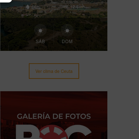
66%
12.6mh
SÁB
DOM
Ver clima de Ceuta