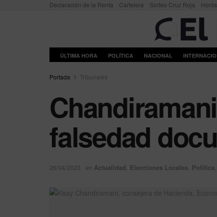
Declaración de la Renta
Cartelera
Sorteo Cruz Roja
Horó
ÚLTIMA HORA
POLÍTICA
NACIONAL
INTERNACI
Portada
Tribunales
Chandiramani
falsedad docu
26/04/2023
en
Actualidad
,
Elecciones Locales
,
Política