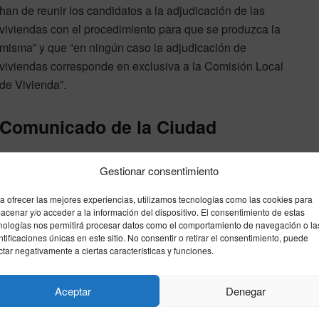
han de reunir los candidatos a la adjudicación de las
viviendas con el procedimiento para que se produzca la
misma” y que “en ningún caso la adjudicación de
viviendas corresponde en exclusiva a la Comisión Local
de Vivienda”.
Comunicado de la Ciudad
En relación con la publicación en medios de
Gestionar consentimiento
comunicación de una denuncia formulada contra la
consejera de Hacienda, Economía y Función Pública,
a ofrecer las mejores experiencias, utilizamos tecnologías como las cookies para
Kissy Chandiramani, y que alude a su etapa como
acenar y/o acceder a la información del dispositivo. El consentimiento de estas
nologías nos permitirá procesar datos como el comportamiento de navegación o la
gerente de la Empresa Municipal de la Vivienda
ntificaciones únicas en este sitio. No consentir o retirar el consentimiento, puede
(EMVICESA), el Gobierno de la Ciudad ha manifestado
ctar negativamente a ciertas características y funciones.
que “hasta el momento no se ha producido ninguna
a denuncia, conociéndose exclusivamente por lo
Aceptar
Denegar