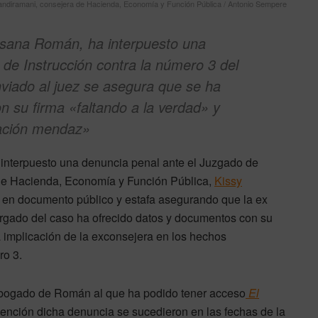
ndiramani, consejera de Hacienda, Economía y Función Pública / Antonio Sempere
sana Román, ha interpuesto una
de Instrucción contra la número 3 del
enviado al juez se asegura que se ha
n su firma «faltando a la verdad» y
mación mendaz»
nterpuesto una denuncia penal ante el Juzgado de
a de Hacienda, Economía y Función Pública,
Kissy
ad en documento público y estafa asegurando que la ex
rgado del caso ha ofrecido datos y documentos con su
a implicación de la exconsejera en los hechos
ro 3.
 abogado de Román al que ha podido tener acceso
El
mención dicha denuncia se sucedieron en las fechas de la