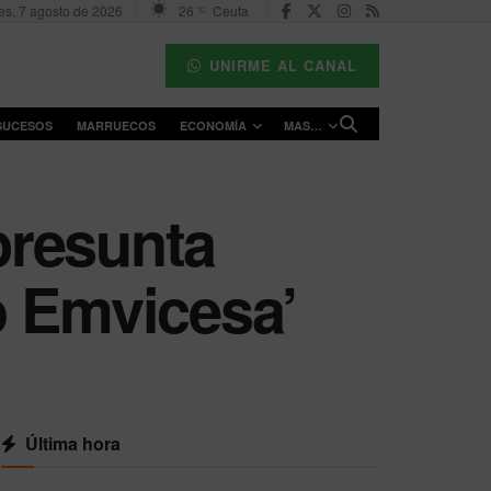
es, 7 agosto de 2026
26
Ceuta
°C
UNIRME AL CANAL
SUCESOS
MARRUECOS
ECONOMÍA
MAS…
presunta
o Emvicesa’
Última hora