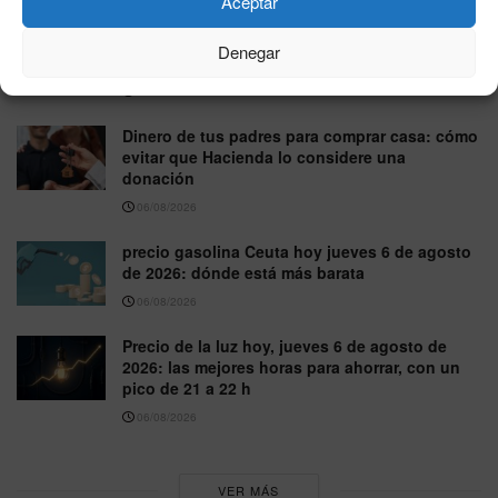
Aceptar
IBEX 35, jueves 6 de agosto de 2026: cierra al
Denegar
alza y roza los 20.279 puntos
06/08/2026
Dinero de tus padres para comprar casa: cómo
evitar que Hacienda lo considere una
donación
06/08/2026
precio gasolina Ceuta hoy jueves 6 de agosto
de 2026: dónde está más barata
06/08/2026
Precio de la luz hoy, jueves 6 de agosto de
2026: las mejores horas para ahorrar, con un
pico de 21 a 22 h
06/08/2026
VER MÁS