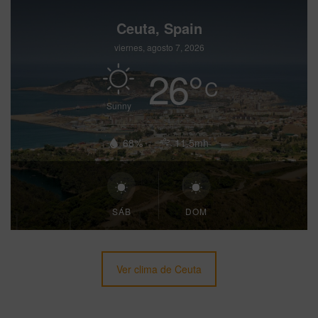
Ceuta, Spain
viernes, agosto 7, 2026
26
°
C
Sunny
68%
11.5mh
SÁB
DOM
Ver clima de Ceuta