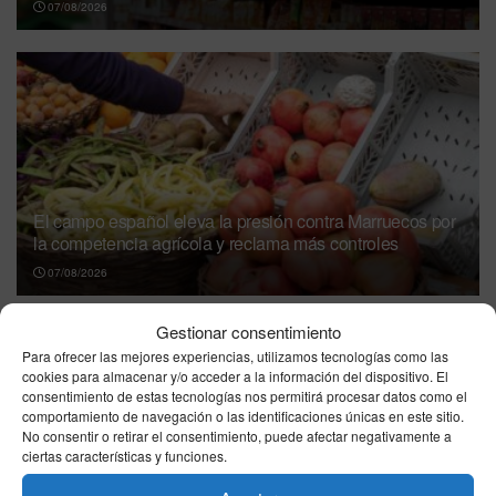
07/08/2026
El campo español eleva la presión contra Marruecos por
la competencia agrícola y reclama más controles
07/08/2026
Precio de la luz en viernes 7 de agosto de
Gestionar consentimiento
2026: jornada ideal para ahorrar, con horas a
Para ofrecer las mejores experiencias, utilizamos tecnologías como las
precios mínimos
cookies para almacenar y/o acceder a la información del dispositivo. El
consentimiento de estas tecnologías nos permitirá procesar datos como el
07/08/2026
comportamiento de navegación o las identificaciones únicas en este sitio.
No consentir o retirar el consentimiento, puede afectar negativamente a
precio gasolina Ceuta: viernes 7 de agosto de
ciertas características y funciones.
2026, repaso de las tarifas más bajas y caras
07/08/2026