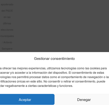
apoderado
del PSOE
en las
últimas
elecciones
municipales
/ Antonio
Sempere
Gestionar consentimiento
barriadas, el voto ponderado y la
a ofrecer las mejores experiencias, utilizamos tecnologías como las cookies para
ectora
acenar y/o acceder a la información del dispositivo. El consentimiento de estas
nologías nos permitirá procesar datos como el comportamiento de navegación o la
ntificaciones únicas en este sitio. No consentir o retirar el consentimiento, puede
a los
cinco controladores de barriadas vinculados
ctar negativamente a ciertas características y funciones.
 las barriadas «se articulan como uno de los principales
utivo de Vivas dejó que el PSOE fiscalizase lo relativo a
Aceptar
Denegar
a de pactos, se consiguió que
Cristina Pérez Valero