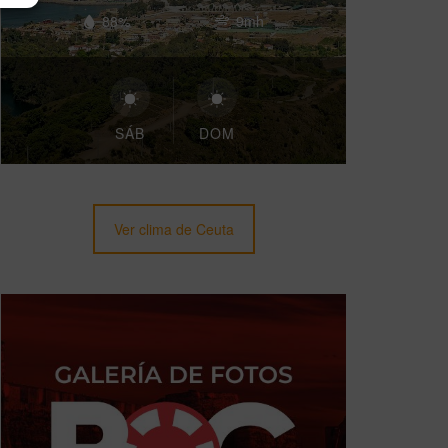
88%
9mh
SÁB
DOM
Ver clima de Ceuta