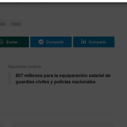
idad de aplicar el voto ponderado en la elección de las
uta
rtvce
Enviar
Compartir
Compartir
Siguiente noticia
807 millones para la equiparación salarial de
guardias civiles y policías nacionales