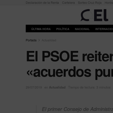
Declaración de la Renta
Cartelera
Sorteo Cruz Roja
Horó
ÚLTIMA HORA
POLÍTICA
NACIONAL
INTERNACI
Portada
Actualidad
El PSOE reite
«acuerdos pu
29/07/2019
en
Actualidad
Tiempo de lectura: 3 minutos
El primer Consejo de Administra