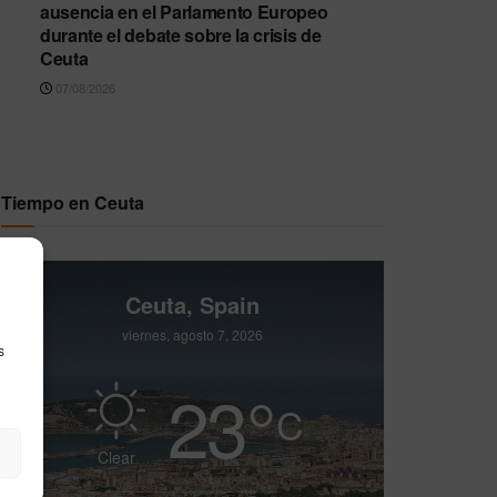
ausencia en el Parlamento Europeo
durante el debate sobre la crisis de
Ceuta
07/08/2026
Tiempo en Ceuta
Ceuta, Spain
viernes, agosto 7, 2026
s
23
°
C
Clear