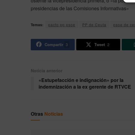
ostente la vicepresidencia primera, o «la posibil
presidencias de las Comisiones Informativas»
Temas:
pacto pp psoe
PP de Ceuta
psoe de ce
Compartir
3
Tweet
2
Noticia anterior
«Estupefacción e indignación» por la
indemnización a la ex gerente de RTVCE
Otras
Noticias