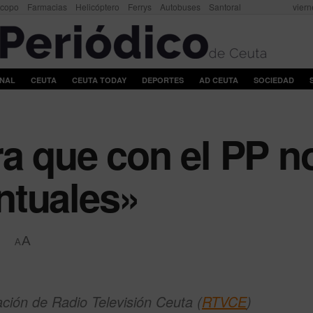
scopo
Farmacias
Helicóptero
Ferrys
Autobuses
Santoral
viern
ONAL
CEUTA
CEUTA TODAY
DEPORTES
AD CEUTA
SOCIEDAD
ra que con el PP 
ntuales»
A
A
ción de Radio Televisión Ceuta (
RTVCE
)