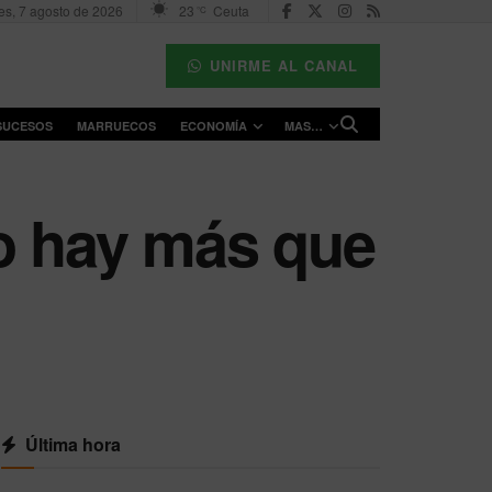
es, 7 agosto de 2026
23
Ceuta
°C
UNIRME AL CANAL
SUCESOS
MARRUECOS
ECONOMÍA
MAS…
no hay más que
Última hora