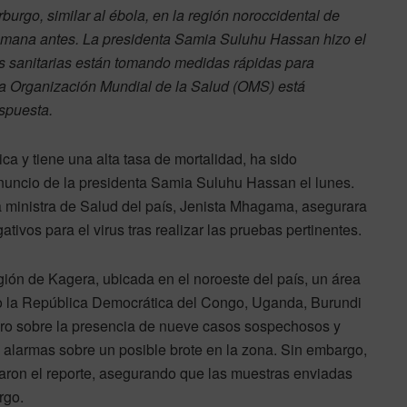
urgo, similar al ébola, en la región noroccidental de
emana antes. La presidenta Samia Suluhu Hassan hizo el
s sanitarias están tomando medidas rápidas para
 la Organización Mundial de la Salud (OMS) está
espuesta.
ca y tiene una alta tasa de mortalidad, ha sido
nuncio de la presidenta Samia Suluhu Hassan el lunes.
 ministra de Salud del país, Jenista Mhagama, asegurara
ivos para el virus tras realizar las pruebas pertinentes.
gión de Kagera, ubicada en el noroeste del país, un área
o la República Democrática del Congo, Uganda, Burundi
ro sobre la presencia de nueve casos sospechosos y
ó alarmas sobre un posible brote en la zona. Sin embargo,
maron el reporte, asegurando que las muestras enviadas
rgo.