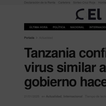
Declaración de la Renta
Cartelera
Sorteo Cruz Roja
Horó
ÚLTIMA HORA
POLÍTICA
NACIONAL
INTERNACI
Portada
Actualidad
Tanzania conf
virus similar 
gobierno hac
21/01/2025
en
Actualidad
,
Internacional
Tiempo de lect