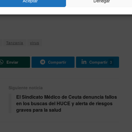
Aceptar
Denegar
to de Bukoba. La rápida actuación de las autoridades y la
 que este brote se convierta en una crisis mayor en la
Tanzania
virus
Enviar
Compartir
Compartir
3
Siguiente noticia
El Sindicato Médico de Ceuta denuncia fallos
en los buscas del HUCE y alerta de riesgos
graves para la salud