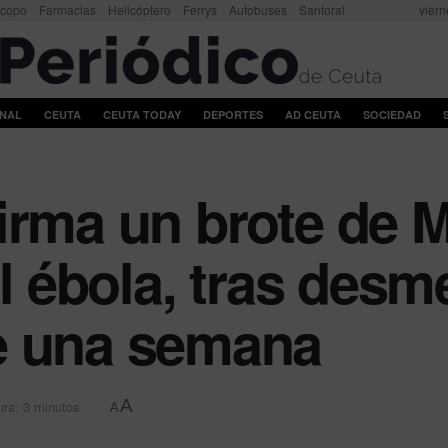
scopo
Farmacias
Helicóptero
Ferrys
Autobuses
Santoral
viern
ONAL
CEUTA
CEUTA TODAY
DEPORTES
AD CEUTA
SOCIEDAD
irma un brote de 
al ébola, tras desme
e una semana
A
ura: 3 minutos
A