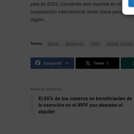
país en 2023, causando seis muertes en el distri
cooperación internacional serán clave para evitar
región.
Temas:
Ebola
Marburgo
OMS
Samia Suluhu
Compartir
14
Tweet
9
Noticia anterior
El 65% de los caseros se beneficiarían de
la exención en el IRPF por abaratar el
alquiler