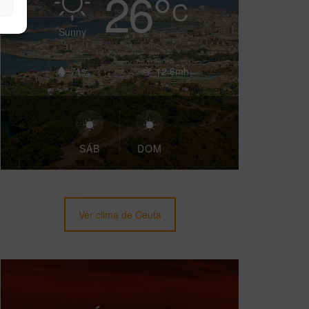
26
°
C
Sunny
71%
12.6mh
SÁB
DOM
Ver clima de Ceuta