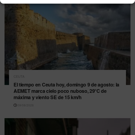
CEUTA
El tiempo en Ceuta hoy, domingo 9 de agosto: la
AEMET marca cielo poco nuboso, 29°C de
máxima y viento SE de 15 km/h
09/08/2026