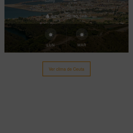
Sunny
64%
10.1mh
LUN
MAR
Ver clima de Ceuta