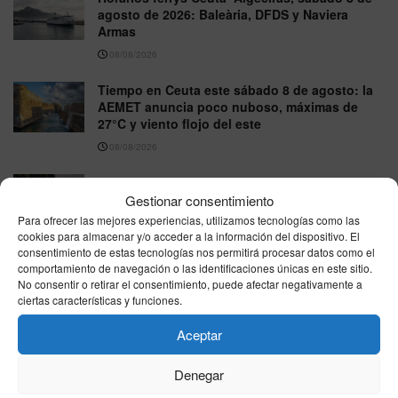
agosto de 2026: Baleària, DFDS y Naviera
Armas
08/08/2026
Tiempo en Ceuta este sábado 8 de agosto: la
AEMET anuncia poco nuboso, máximas de
27°C y viento flojo del este
08/08/2026
Farmacias de Guardia en Ceuta – 8 de agosto
de 2026
Gestionar consentimiento
Para ofrecer las mejores experiencias, utilizamos tecnologías como las
08/08/2026
cookies para almacenar y/o acceder a la información del dispositivo. El
consentimiento de estas tecnologías nos permitirá procesar datos como el
comportamiento de navegación o las identificaciones únicas en este sitio.
VER MÁS
No consentir o retirar el consentimiento, puede afectar negativamente a
ciertas características y funciones.
Aceptar
Última hora
Denegar