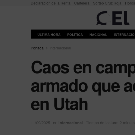
Declaración de la Renta
Cartelera
Sorteo Cruz Roja
Horó
ÚLTIMA HORA
POLÍTICA
NACIONAL
INTERNACI
Portada
Internacional
Caos en campu
armado que ac
en Utah
11/09/2025
en
Internacional
Tiempo de lectura: 2 minuto