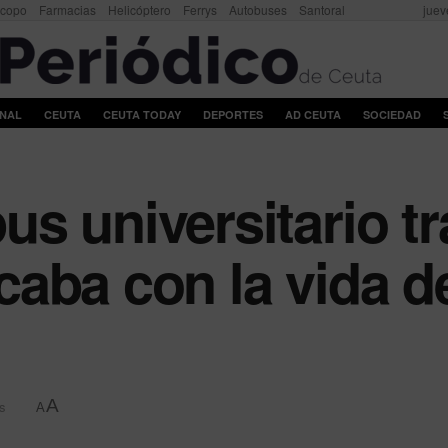
scopo
Farmacias
Helicóptero
Ferrys
Autobuses
Santoral
juev
ONAL
CEUTA
CEUTA TODAY
DEPORTES
AD CEUTA
SOCIEDAD
s universitario tr
aba con la vida de
A
s
A