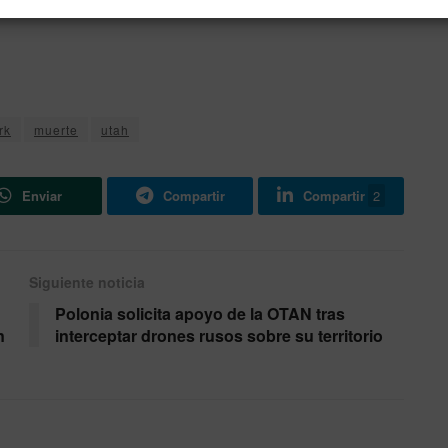
rk
muerte
utah
Enviar
Compartir
Compartir
2
Siguiente noticia
Polonia solicita apoyo de la OTAN tras
n
interceptar drones rusos sobre su territorio