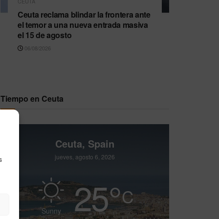
CEUTA
Ceuta reclama blindar la frontera ante
el temor a una nueva entrada masiva
el 15 de agosto
06/08/2026
Tiempo en Ceuta
Ceuta, Spain
jueves, agosto 6, 2026
s
25
°
C
Sunny