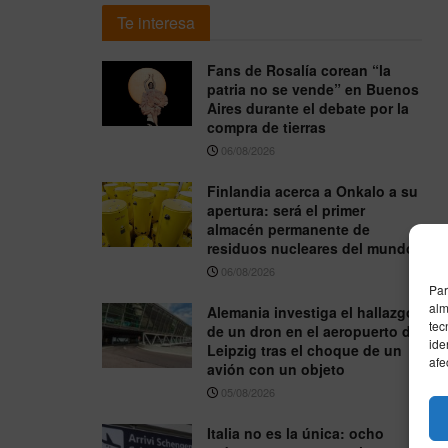
Te interesa
Fans de Rosalía corean “la
patria no se vende” en Buenos
Aires durante el debate por la
compra de tierras
06/08/2026
Finlandia acerca a Onkalo a su
apertura: será el primer
almacén permanente de
residuos nucleares del mundo
06/08/2026
Par
alm
Alemania investiga el hallazgo
tec
de un dron en el aeropuerto de
ide
Leipzig tras el choque de un
afe
avión con un objeto
05/08/2026
Italia no es la única: ocho