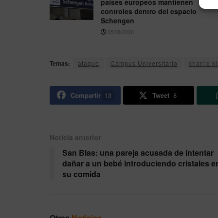
países europeos mantienen
controles dentro del espacio
Schengen
05/08/2026
Temas:
ataque
Campus Universitario
charlie ki
Compartir
13
Tweet
8
Noticia anterior
San Blas: una pareja acusada de intentar
dañar a un bebé introduciendo cristales e
su comida
Otras
Noticias