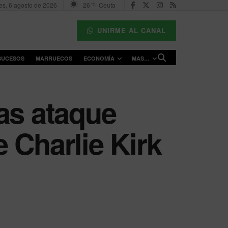
es, 6 agosto de 2026
26
Ceuta
°C
UNIRME AL CANAL
SUCESOS
MARRUECOS
ECONOMÍA
MAS…
as ataque
 Charlie Kirk