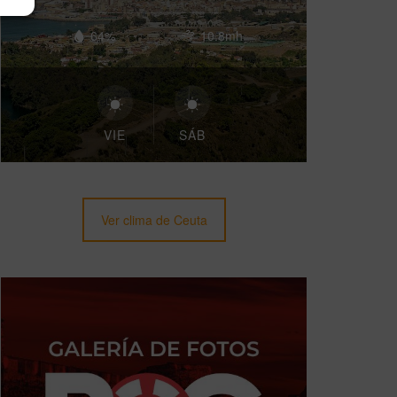
64%
10.8mh
VIE
SÁB
Ver clima de Ceuta