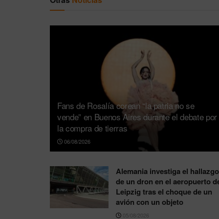
Fans de Rosalía corean “la patria no se
vende” en Buenos Aires durante el debate por
la compra de tierras
06/08/2026
Alemania investiga el hallazgo
de un dron en el aeropuerto d
Leipzig tras el choque de un
avión con un objeto
05/08/2026