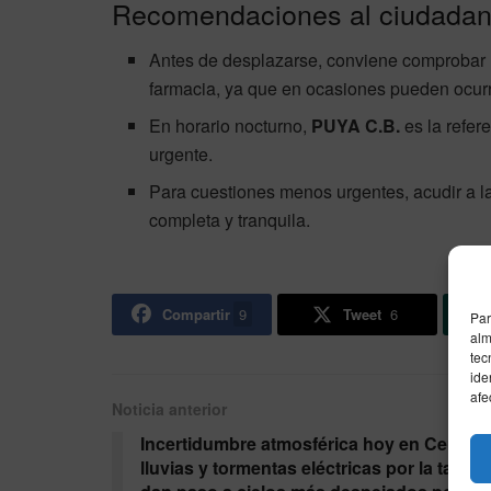
Recomendaciones al ciudada
Antes de desplazarse, conviene comprobar la
farmacia, ya que en ocasiones pueden ocurr
En horario nocturno,
PUYA C.B.
es la refer
urgente.
Para cuestiones menos urgentes, acudir a la
completa y tranquila.
Compartir
9
Tweet
6
Par
alm
tec
ide
afe
Noticia anterior
Incertidumbre atmosférica hoy en Ceuta:
lluvias y tormentas eléctricas por la tarde