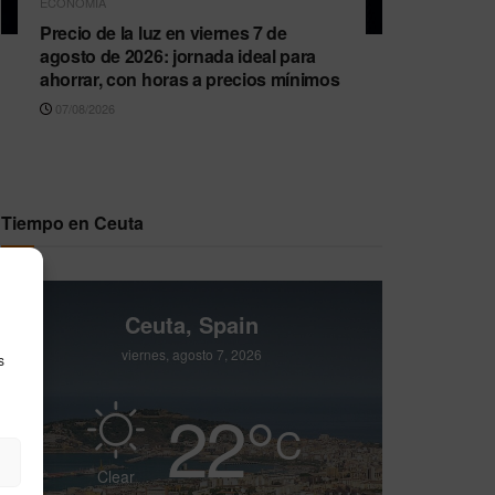
ECONOMÍA
Precio de la luz en viernes 7 de
agosto de 2026: jornada ideal para
ahorrar, con horas a precios mínimos
07/08/2026
Tiempo en Ceuta
Ceuta, Spain
viernes, agosto 7, 2026
s
22
°
C
Clear