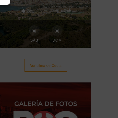
72%
4.7mh
SÁB
DOM
Ver clima de Ceuta