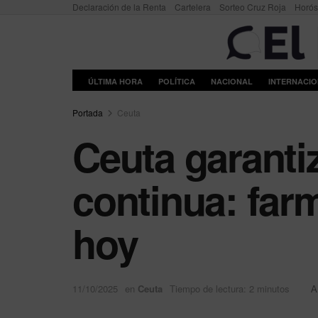
Declaración de la Renta
Cartelera
Sorteo Cruz Roja
Horó
ÚLTIMA HORA
POLÍTICA
NACIONAL
INTERNACI
Portada
Ceuta
Ceuta garanti
continua: far
hoy
11/10/2025
en
Ceuta
Tiempo de lectura: 2 minutos
A