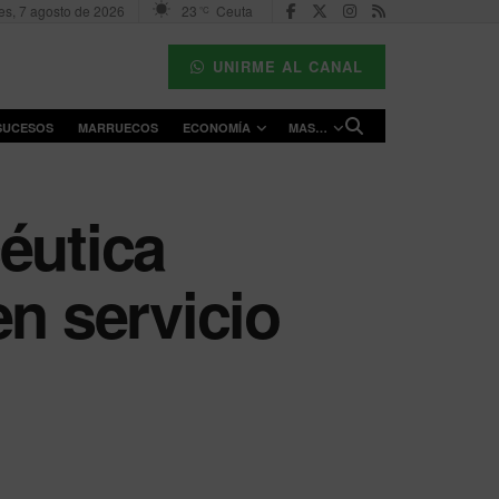
es, 7 agosto de 2026
23
Ceuta
°C
UNIRME AL CANAL
SUCESOS
MARRUECOS
ECONOMÍA
MAS…
éutica
en servicio