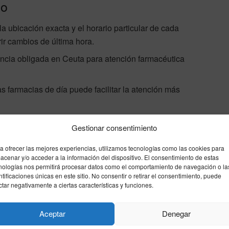
no
 ubicación exacta y el horario particular de cada
ir cambios de última hora.
encia obligada en Ceuta para atención farmacéutica
s farmacias de día puede facilitar la atención más
Gestionar consentimiento
Enviar
Compartir
Compartir
2
a ofrecer las mejores experiencias, utilizamos tecnologías como las cookies para
acenar y/o acceder a la información del dispositivo. El consentimiento de estas
nologías nos permitirá procesar datos como el comportamiento de navegación o la
ntificaciones únicas en este sitio. No consentir o retirar el consentimiento, puede
ctar negativamente a ciertas características y funciones.
Siguiente noticia
Horarios Ferrys Ceuta – Algeciras
Aceptar
Denegar