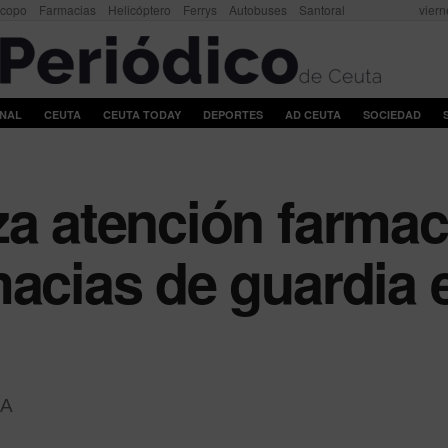
scopo
Farmacias
Helicóptero
Ferrys
Autobuses
Santoral
viern
ONAL
CEUTA
CEUTA TODAY
DEPORTES
AD CEUTA
SOCIEDAD
za atención farmac
macias de guardia 
A