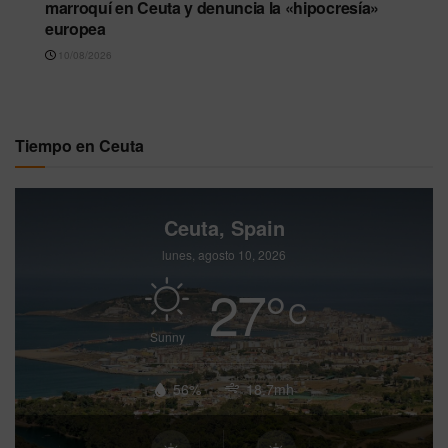
marroquí en Ceuta y denuncia la «hipocresía»
europea
10/08/2026
Tiempo en Ceuta
Ceuta, Spain
lunes, agosto 10, 2026
27
°
C
Sunny
56%
18.7mh