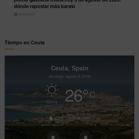
dónde repostar más barato
09/08/2026
Tiempo en Ceuta
Ceuta, Spain
domingo, agosto 9, 2026
26
°
C
Sunny
63%
9.7mh