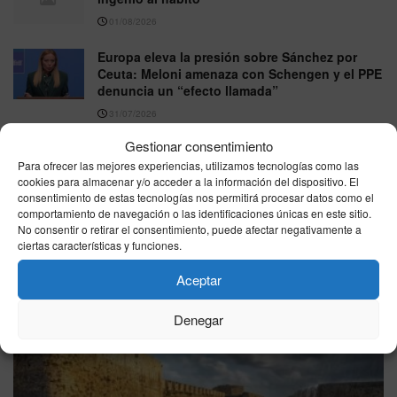
01/08/2026
Europa eleva la presión sobre Sánchez por
Ceuta: Meloni amenaza con Schengen y el PPE
denuncia un “efecto llamada”
31/07/2026
Gestionar consentimiento
Para ofrecer las mejores experiencias, utilizamos tecnologías como las
VER MÁS
cookies para almacenar y/o acceder a la información del dispositivo. El
consentimiento de estas tecnologías nos permitirá procesar datos como el
comportamiento de navegación o las identificaciones únicas en este sitio.
No consentir o retirar el consentimiento, puede afectar negativamente a
Última hora
ciertas características y funciones.
Aceptar
Denegar