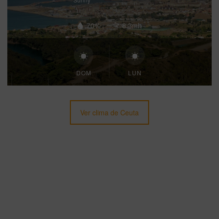
70%
8.3mh
DOM
LUN
Ver clima de Ceuta