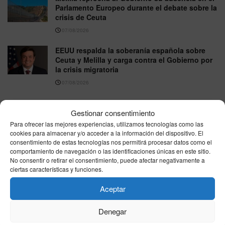
Parlamento Europeo durante el debate sobre la
crisis de Ceuta
07/08/2026
EEUU respalda la soberanía española sobre
Ceuta y Melilla y carga contra el Gobierno por
la crisis migratoria
07/08/2026
Gestionar consentimiento
VER MÁS
Para ofrecer las mejores experiencias, utilizamos tecnologías como las
cookies para almacenar y/o acceder a la información del dispositivo. El
consentimiento de estas tecnologías nos permitirá procesar datos como el
Última hora
comportamiento de navegación o las identificaciones únicas en este sitio.
No consentir o retirar el consentimiento, puede afectar negativamente a
ciertas características y funciones.
Aceptar
Denegar