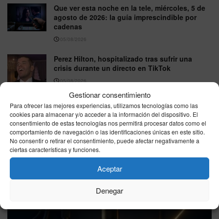
Que ver esta noche en la tele, miércoles, 5 de
agosto de 2026: la guía imprescindible por
cadenas
05/08/2026
Perez Hilton, hospitalizado tras sufrir una
crisis durante un directo en TikTok
05/08/2026
Gestionar consentimiento
Para ofrecer las mejores experiencias, utilizamos tecnologías como las
VER MÁS
cookies para almacenar y/o acceder a la información del dispositivo. El
consentimiento de estas tecnologías nos permitirá procesar datos como el
comportamiento de navegación o las identificaciones únicas en este sitio.
No consentir o retirar el consentimiento, puede afectar negativamente a
Última hora
ciertas características y funciones.
Aceptar
Denegar