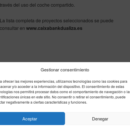
a través del uso del coche compartido.
La lista completa de proyectos seleccionados se puede
consultar en
www.caixabankdualiza.es
Gestionar consentimiento
a ofrecer las mejores experiencias, utilizamos tecnologías como las cookies para
acenar y/o acceder a la información del dispositivo. El consentimiento de estas
nologías nos permitirá procesar datos como el comportamiento de navegación o la
ntificaciones únicas en este sitio. No consentir o retirar el consentimiento, puede
ctar negativamente a ciertas características y funciones.
Aceptar
Denegar