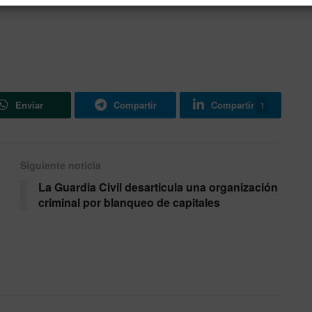
Enviar
Compartir
Compartir
1
Siguiente noticia
La Guardia Civil desarticula una organización
criminal por blanqueo de capitales