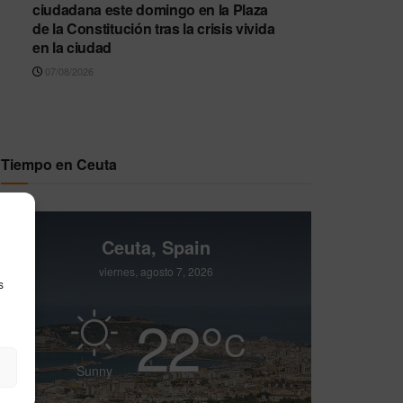
ciudadana este domingo en la Plaza
de la Constitución tras la crisis vivida
en la ciudad
07/08/2026
Tiempo en Ceuta
Ceuta, Spain
viernes, agosto 7, 2026
s
22
°
C
Sunny