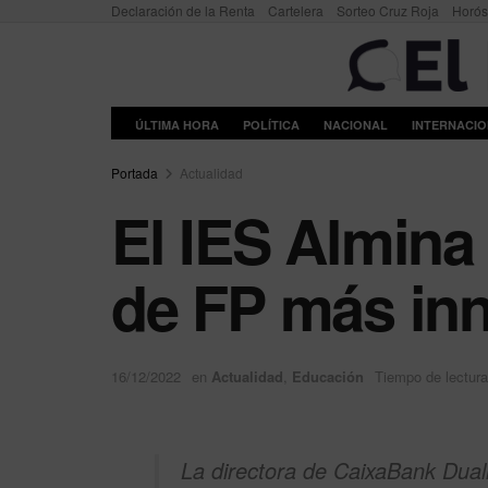
Declaración de la Renta
Cartelera
Sorteo Cruz Roja
Horó
ÚLTIMA HORA
POLÍTICA
NACIONAL
INTERNACI
Portada
Actualidad
El IES Almina
de FP más in
16/12/2022
en
Actualidad
,
Educación
Tiempo de lectura
La directora de CaixaBank Dual