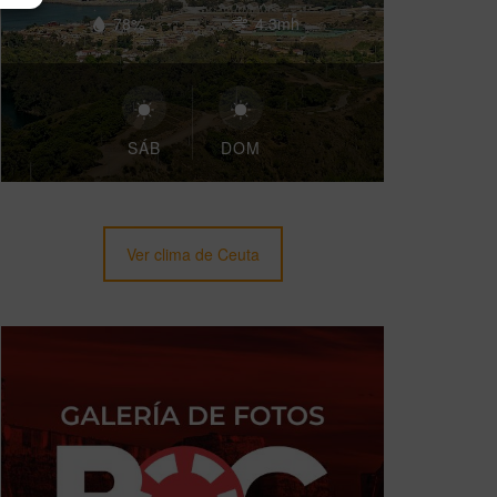
78%
4.3mh
SÁB
DOM
Ver clima de Ceuta