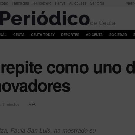
scopo
Farmacias
Helicóptero
Ferrys
Autobuses
Santoral
viern
ONAL
CEUTA
CEUTA TODAY
DEPORTES
AD CEUTA
SOCIEDAD
 repite como uno d
novadores
A
: 3 minutos
A
iza, Paula San Luis, ha mostrado su