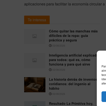
aplicaciones para facilitar la economía circular 
Te interesa
Cómo quitar las manchas más
difíciles de la ropa: guía
práctica y segura
03/08/2026
Inteligencia artificial explicada
para todos: qué es, cómo
funciona y para qué sirve
Par
02/08/2026
alm
tec
La historia detrás de inventos
ide
afe
cotidianos: del ingenio al
hábito
02/08/2026
Resultado La Primitiva hoy,