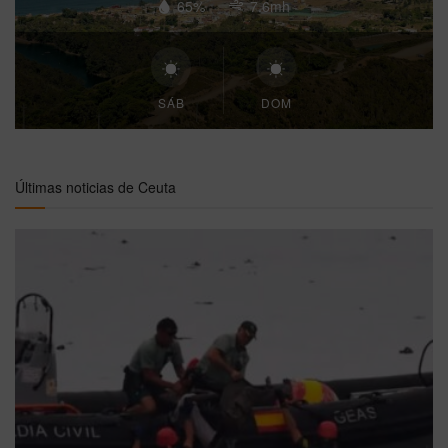
65%
7.6mh
SÁB
DOM
Últimas noticias de Ceuta