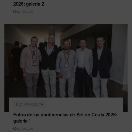
2026: galería 2
23/06/2026
BET ON CEUTA
Fotos de las conferencias de Bet on Ceuta 2026:
galería 1
23/06/2026