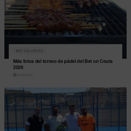
BET ON CEUTA
Más fotos del torneo de pádel del Bet on Ceuta
2026
25/06/2026