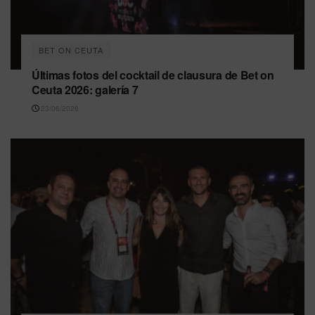
BET ON CEUTA
Últimas fotos del cocktail de clausura de Bet on
Ceuta 2026: galería 7
23/06/2026