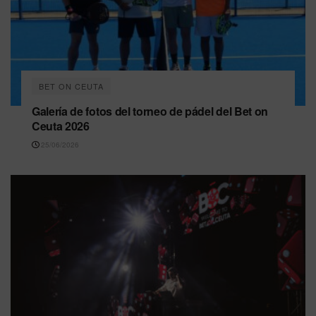
BET ON CEUTA
Galería de fotos del torneo de pádel del Bet on
Ceuta 2026
25/06/2026