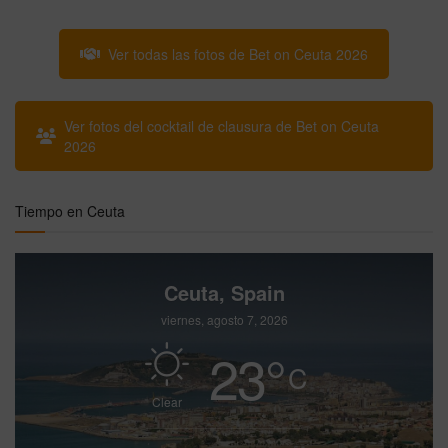
Ver todas las fotos de Bet on Ceuta 2026
Ver fotos del cocktail de clausura de Bet on Ceuta
2026
Tiempo en Ceuta
Ceuta, Spain
viernes, agosto 7, 2026
23
°
C
Clear