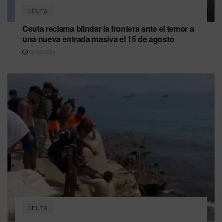
CEUTA
Ceuta reclama blindar la frontera ante el temor a
una nueva entrada masiva el 15 de agosto
06/08/2026
CEUTA