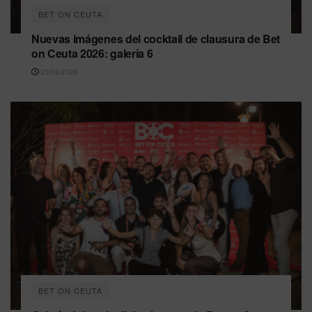
BET ON CEUTA
Nuevas imágenes del cocktail de clausura de Bet
on Ceuta 2026: galería 6
23/06/2026
BET ON CEUTA